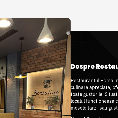
Despre noi
Despre Restau
Restaurantul Borsalin
culinara apreciata, o
toate gusturile. Situa
localul functioneaza c
mesele tarzii sau gust