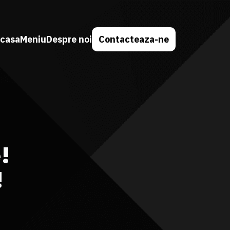
casa
Meniu
Despre noi
Contacteaza-ne
!
!