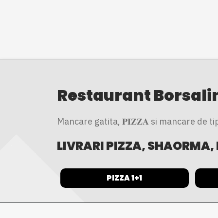
Restaurant Borsali
Mancare gatita, 𝐏𝐈𝐙𝐙𝐀 si mancare de tip 
LIVRARI PIZZA, SHAORMA, 
PIZZA 1+1