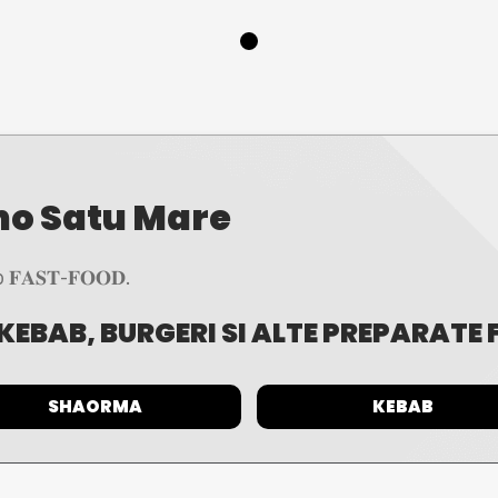
no Satu Mare
𝐀𝐒𝐓-𝐅𝐎𝐎𝐃.
KEBAB, BURGERI SI ALTE PREPARATE
SHAORMA
KEBAB