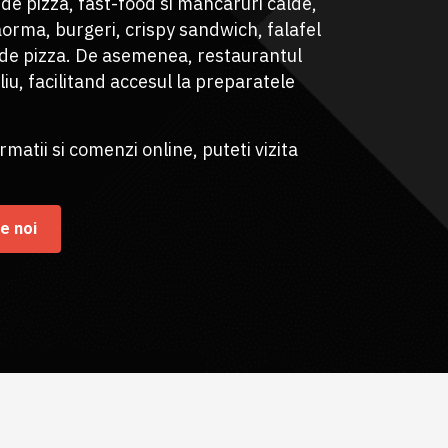
de pizza, fast-food si mancaruri calde,
orma, burgeri, crispy sandwich, falafel
 de pizza. De asemenea, restaurantul
liu, facilitand accesul la preparatele
matii si comenzi online, puteti vizita
e noi