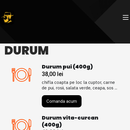
DURUM
Durum pui (400g)
38,00
lei
chifla coapta pe loc la cuptor, carne
de pui, rosii, salata verde, ceapa, sos ...
Comanda acum
Durum vita-curcan
(400g)