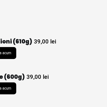
ioni (610g)
39,00
lei
a acum
e (600g)
39,00
lei
a acum