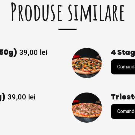
Produse similare
50g)
4 Stag
39,00
lei
Comand
g)
Triest
39,00
lei
Comand